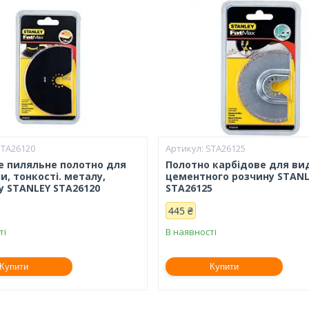
STA26120
STA26125
е пиляльне полотно для
Полотно карбідове для ви
, тонкості. металу,
цементного розчину STANL
у STANLEY STA26120
STA26125
445 ₴
ті
В наявності
Купити
Купити