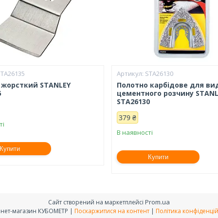
STA26135
STA26130
 жорсткий STANLEY
Полотно карбідове для ви
5
цементного розчину STANL
STA26130
379 ₴
ті
В наявності
Купити
Купити
Prom.ua
Сайт створений на маркетплейсі
Інтернет-магазин КУБОМЕТР |
Поскаржитися на контент
|
Політика конфіденцій