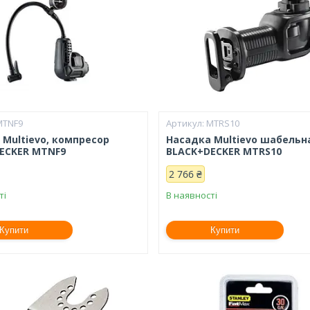
MTNF9
MTRS10
 Multievo, компресор
Насадка Multievo шабельн
ECKER MTNF9
BLACK+DECKER MTRS10
2 766 ₴
ті
В наявності
Купити
Купити