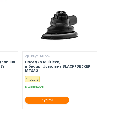
MTSA2
далення
Насадка Multievo,
EY
віброшліфувальна BLACK+DECKER
MTSA2
1 563 ₴
В наявності
Купити