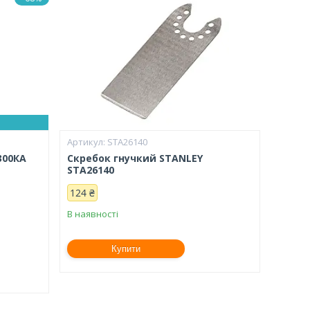
STA26140
300КА
Скребок гнучкий STANLEY
STA26140
124 ₴
В наявності
Купити