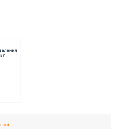
далення
EY
ності