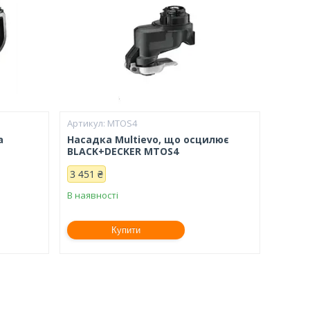
MTOS4
а
Насадка Multievo, що осцилює
BLACK+DECKER MTOS4
3 451 ₴
В наявності
Купити