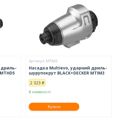
MTIM3
 дриль-
Насадка Multievo, ударний дриль-
 MTHD5
шурупокрут BLACK+DECKER MTIM3
2 323 ₴
В наявності
Купити