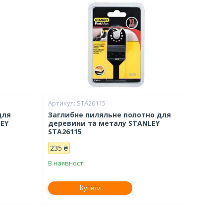
STA26115
для
Заглибне пиляльне полотно для
EY
деревини та металу STANLEY
STA26115
235 ₴
В наявності
Купити