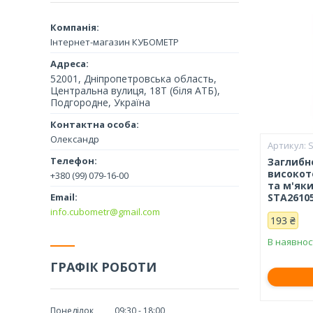
Інтернет-магазин КУБОМЕТР
52001, Дніпропетровська область,
Центральна вулиця, 18Т (біля АТБ),
Подгородне, Україна
Олександр
Заглибн
високот
+380 (99) 079-16-00
та м'як
STA2610
info.cubometr@gmail.com
193 ₴
В наявнос
ГРАФІК РОБОТИ
Понеділок
09:30
18:00