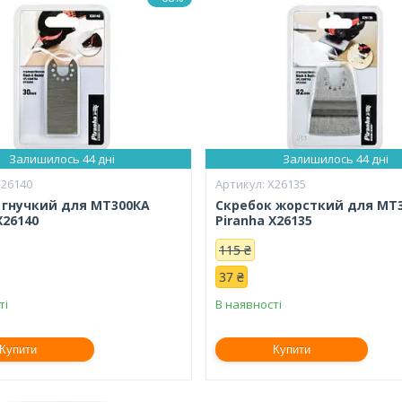
Залишилось 44 дні
Залишилось 44 дні
X26140
X26135
 гнучкий для МТ300КА
Скребок жорсткий для МТ
X26140
Piranha X26135
115 ₴
37 ₴
ті
В наявності
Купити
Купити