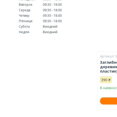
Вівторок
09:30
18:00
Середа
09:30
18:00
Четвер
09:30
18:00
Пʼятниця
09:30
18:00
Субота
Вихідний
Неділя
Вихідний
Заглибн
деревини
пластик
390 ₴
В наявнос