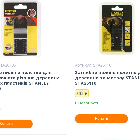
STA26105
STA26110
е пиляне полотно для
Заглибне пиляне полотно 
очного різання деревини
деревини та металу STANL
их пластиків STANLEY
STA26110
5
233 ₴
В наявності
ті
Купити
Купити