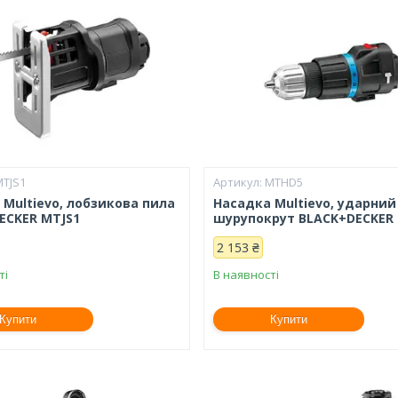
MTJS1
MTHD5
 Multievo, лобзикова пила
Насадка Multievo, ударний
ECKER MTJS1
шурупокрут BLACK+DECKER
2 153 ₴
ті
В наявності
Купити
Купити