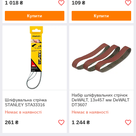
1 018
109
₴
₴
Купити
Купити
Набір шліфувальних стрічок
Шліфувальна стрічка
DeWALT, 13х457 мм DeWALT
STANLEY STA33316
DT3607
Немає в наявності
Немає в наявності
261
1 244
₴
₴