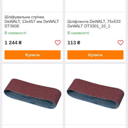
Шліфувальна стрічка
DeWALT, 13х457 мм DeWALT
Шліфлента DeWALT, 75х533
DT3606
DeWALT DT3301_10_1
В наявності
В наявності
1 244
113
₴
₴
Купити
Купити