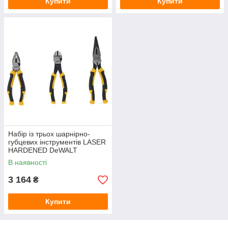
Купити
Купити
Набір із трьох шарнірно-
губцевих інструментів LASER
HARDENED DeWALT
DWHT82813-0
В наявності
3 164
₴
Купити