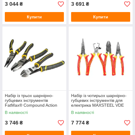
3 044
3 691
₴
₴
Купити
Купити
Набір із трьох шарнірно-
Набір із чотирьох шарнірно-
губцевих інструментів
губцевих інструментів для
FatMax® Compound Action
електрика MAXSTEEL VDE
STANLEY FMHT0-72415
1000V STANLEY 4-84-489
В наявності
В наявності
3 746
7 774
₴
₴