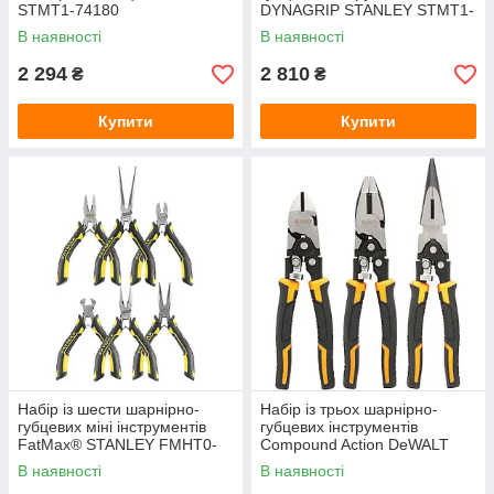
STMT1-74180
DYNAGRIP STANLEY STMT1-
74179
В наявності
В наявності
2 294
2 810
₴
₴
Купити
Купити
Набір із шести шарнірно-
Набір із трьох шарнірно-
губцевих міні інструментів
губцевих інструментів
FatMax® STANLEY FMHT0-
Compound Action DeWALT
80541
DWHT0-70485
В наявності
В наявності