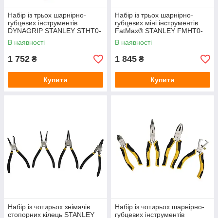
Набір із трьох шарнірно-
Набір із трьох шарнірно-
губцевих інструментів
губцевих міні інструментів
DYNAGRIP STANLEY STHT0-
FatMax® STANLEY FMHT0-
75094
80524
В наявності
В наявності
1 752
1 845
₴
₴
Купити
Купити
Набір із чотирьох знімачів
Набір із чотирьох шарнірно-
стопорних кілець STANLEY
губцевих інструментів