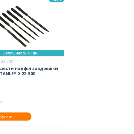
Залишилось 43 дні
-22-500
з шести надфіл завдовжки
TANLEY 0-22-500
ті
Купити