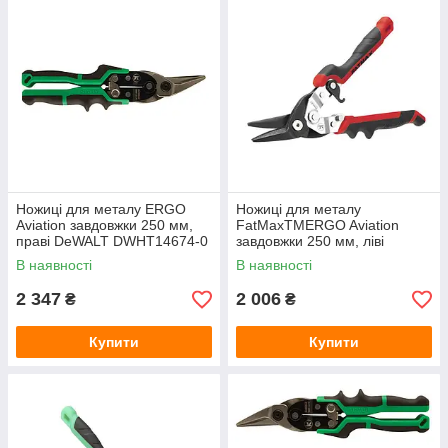
Ножиці для металу ERGO
Ножиці для металу
Aviation завдовжки 250 мм,
FatMaxTMERGO Aviation
праві DeWALT DWHT14674-0
завдовжки 250 мм, ліві
STANLEY FMHT73755-0
В наявності
В наявності
2 347
2 006
₴
₴
Купити
Купити