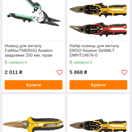
Ножиці для металу
Набір ножиць для металу
FatMaxTMERGO Aviation
ERGO Aviation DeWALT
завдовжки 250 мм, праві
DWHT14676-0
STANLEY FMHT73557-0
В наявності
В наявності
2 011
5 868
₴
₴
Купити
Купити