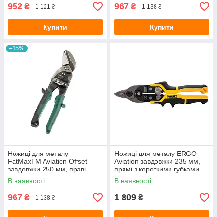
952
967
₴
₴
1 121 ₴
1 138 ₴
Купити
Купити
–15%
Ножиці для металу
Ножиці для металу ERGO
FatMaxTM Aviation Offset
Aviation завдовжки 235 мм,
завдовжки 250 мм, праві
прямі з короткими губками
STANLEY 2-14-568
DeWALT DWHT14694-0
В наявності
В наявності
967
1 809
₴
₴
1 138 ₴