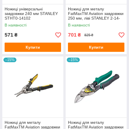
Ножиці універсальні
Ножиці для металу
завдовжки 240 мм STANLEY
FatMaxTM Aviation завдовжки
STHT0-14102
250 мм, ліві STANLEY 2-14-
562
В наявності
В наявності
571
701
₴
₴
825 ₴
Купити
Купити
–15%
–15%
Ножиці для металу
Ножиці для металу
FatMaxTM Aviation завдовжки
FatMaxTM Aviation завдовжки