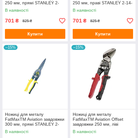
250 мм, прямі STANLEY 2-
250 мм, праві STANLEY 2-14-
14-563
564
В наявності
В наявності
701
701
₴
₴
825 ₴
825 ₴
Купити
Купити
–15%
–15%
Ножиці для металу
Ножиці для металу
FatMaxTM Aviation завдовжки
FatMaxTM Aviation Offset
300 мм, прямі STANLEY 2-
завдовжки 250 мм, ліві
14-566
STANLEY 2-14-567
В наявності
В наявності