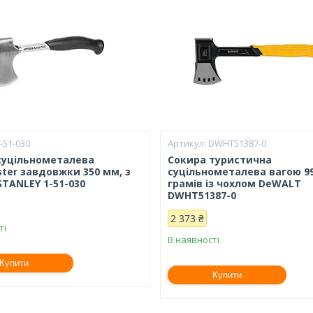
-51-030
DWHT51387-0
суцільнометалева
Сокира туристична
ster завдовжки 350 мм, з
суцільнометалева вагою 9
STANLEY 1-51-030
грамів із чохлом DeWALT
DWHT51387-0
2 373 ₴
ті
В наявності
Купити
Купити