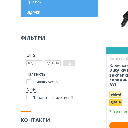
Про нас
Відгуки
ФІЛЬТРИ
Ціна
0
Ключ за
Duty Riv
Наявність
заклепки
середнь
В наявності
5
833
Акція
665 ₴
Товари зі знижками
3
565 ₴
В наявнос
КОНТАКТИ