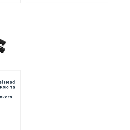
el Head
вкою та
сокого