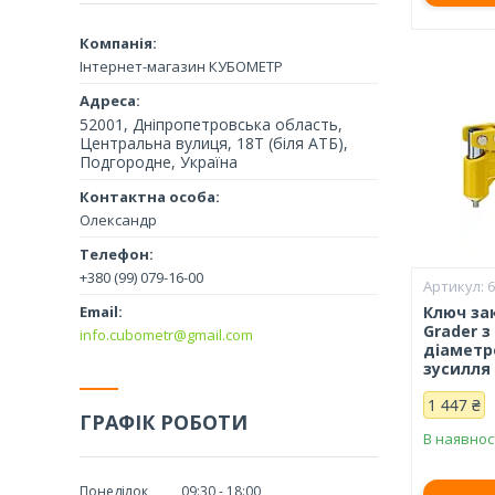
Інтернет-магазин КУБОМЕТР
52001, Дніпропетровська область,
Центральна вулиця, 18Т (біля АТБ),
Подгородне, Україна
Олександр
+380 (99) 079-16-00
Ключ за
Grader 
info.cubometr@gmail.com
діаметро
зусилля
1 447 ₴
ГРАФІК РОБОТИ
В наявнос
Понеділок
09:30
18:00