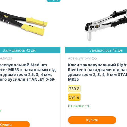
Залишилось 42 дні
Залишилось 42 дні
-69-833
6-MR55
клепувальний Medium
Ключ заклепувальний Righ
eter MR33 з насадками під
Riveter з насадками під з
 діаметром 2.5, 3, 4 мм,
діаметром 2, 3, 4, 5 мм STA
ого зусилля STANLEY 0-69-
MR55
739 ₴
591 ₴
В наявності
ті
Купити
Купити