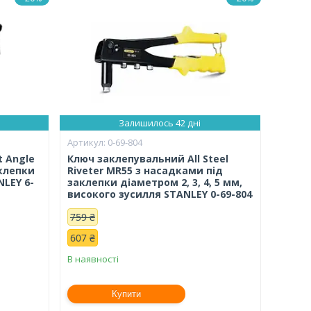
Залишилось 42 дні
0-69-804
t Angle
Ключ заклепувальний All Steel
аклепки
Riveter MR55 з насадками під
NLEY 6-
заклепки діаметром 2, 3, 4, 5 мм,
високого зусилля STANLEY 0-69-804
759 ₴
607 ₴
В наявності
Купити