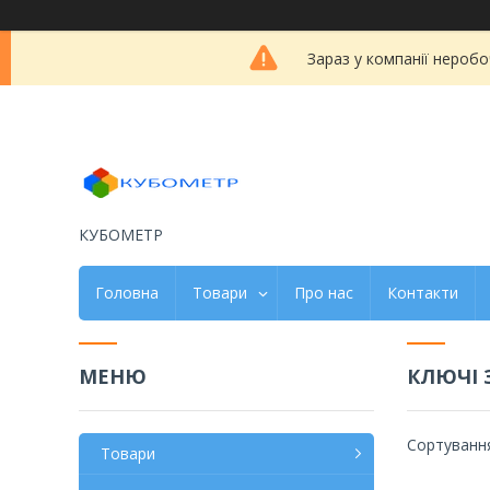
Зараз у компанії неробо
КУБОМЕТР
Головна
Товари
Про нас
Контакти
КЛЮЧІ 
Товари