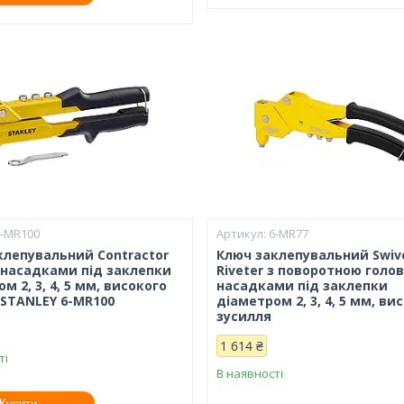
6-MR100
6-MR77
клепувальний Contractor
Ключ заклепувальний Swiv
з насадками під заклепки
Riveter з поворотною голо
м 2, 3, 4, 5 мм, високого
насадками під заклепки
 STANLEY 6-MR100
діаметром 2, 3, 4, 5 мм, ви
зусилля
1 614 ₴
ті
В наявності
Купити