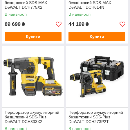
безщітковий SDS MAX
безщітковий SDS-MAX
DeWALT DCH775X2
DeWALT DCH614N
В наявності
В наявності
89 699
44 199
₴
₴
Купити
Купити
Перфоратор акумуляторний
Перфоратор акумуляторний
безщітковий SDS-Plus
безщітковий SDS-Plus
DeWALT DCH333X2
DeWALT DCH273P2T
В наявності
В наявності