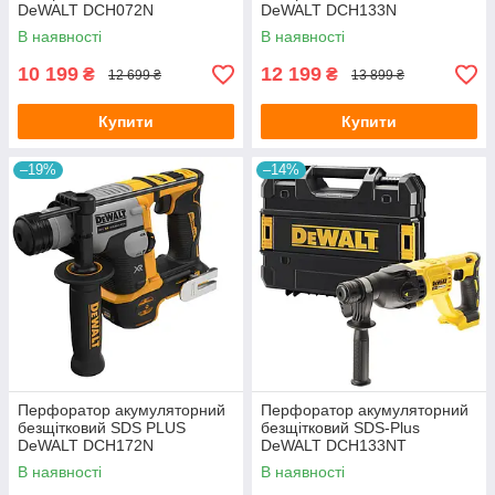
DeWALT DCH072N
DeWALT DCH133N
В наявності
В наявності
10 199
12 199
₴
₴
12 699 ₴
13 899 ₴
Купити
Купити
–19%
–14%
Перфоратор акумуляторний
Перфоратор акумуляторний
безщітковий SDS PLUS
безщітковий SDS-Plus
DeWALT DCH172N
DeWALT DCH133NT
В наявності
В наявності