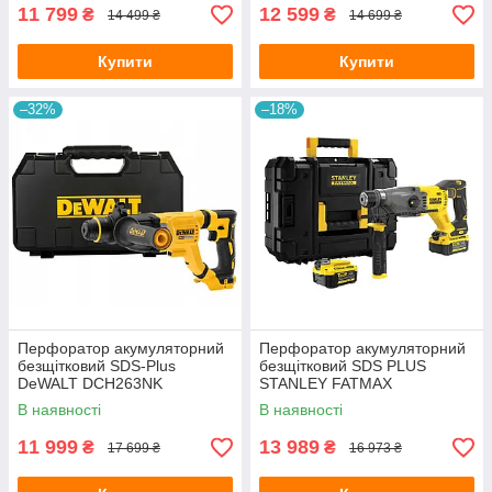
11 799
12 599
₴
₴
14 499 ₴
14 699 ₴
Купити
Купити
–32%
–18%
Перфоратор акумуляторний
Перфоратор акумуляторний
безщітковий SDS-Plus
безщітковий SDS PLUS
DeWALT DCH263NK
STANLEY FATMAX
SFMCH900M22
В наявності
В наявності
11 999
13 989
₴
₴
17 699 ₴
16 973 ₴