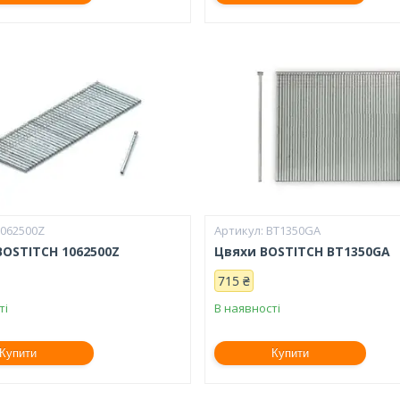
1062500Z
BT1350GA
BOSTITCH 1062500Z
Цвяхи BOSTITCH BT1350GA
715 ₴
ті
В наявності
Купити
Купити