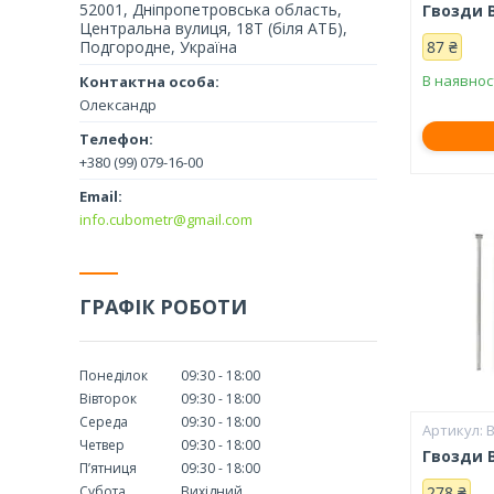
52001, Дніпропетровська область,
Гвозди 
Центральна вулиця, 18Т (біля АТБ),
Подгородне, Україна
87 ₴
В наявнос
Олександр
+380 (99) 079-16-00
info.cubometr@gmail.com
ГРАФІК РОБОТИ
Понеділок
09:30
18:00
Вівторок
09:30
18:00
Середа
09:30
18:00
Четвер
09:30
18:00
Гвозди 
Пʼятниця
09:30
18:00
Субота
Вихідний
278 ₴