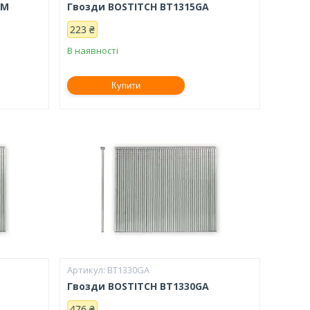
1M
Гвозди BOSTITCH BT1315GA
223 ₴
В наявності
Купити
BT1330GA
Гвозди BOSTITCH BT1330GA
476 ₴