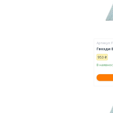
Гвозди 
953 ₴
В наявнос