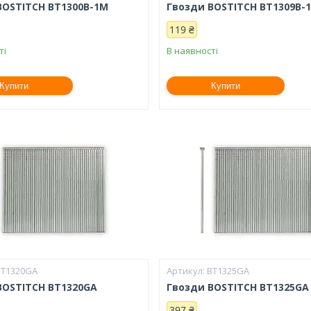
BOSTITCH BT1300B-1M
Гвозди BOSTITCH BT1309B-
119 ₴
ті
В наявності
Купити
Купити
BT1320GA
BT1325GA
BOSTITCH BT1320GA
Гвозди BOSTITCH BT1325GA
397 ₴