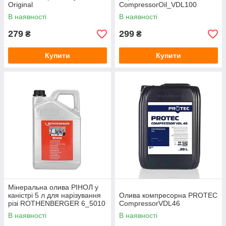
Original
CompressorOil_VDL100
В наявності
В наявності
279
299
₴
₴
Купити
Купити
Мінеральна олива РІНОЛ у
каністрі 5 л для нарізування
Олива компресорна PROTEC
різі ROTHENBERGER 6_5010
CompressorVDL46
В наявності
В наявності