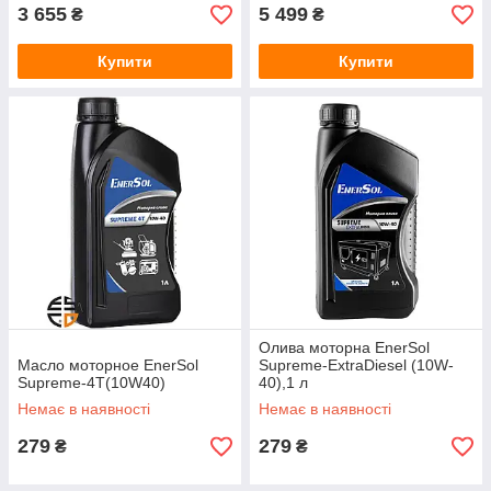
3 655
5 499
₴
₴
Купити
Купити
Олива моторна EnerSol
Масло моторное EnerSol
Supreme-ExtraDiesel (10W-
Supreme-4T(10W40)
40),1 л
Немає в наявності
Немає в наявності
279
279
₴
₴