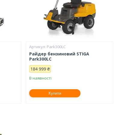
Park300LC
Райдер бензиновий STIGA
Park300LC
184 999 ₴
В наявності
Купити