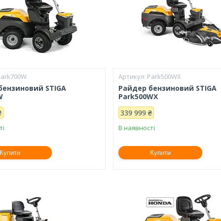
Park700W
Park500WX
бензиновий STIGA
Райдер бензиновий STIGA
W
Park500WX
₴
339 999 ₴
ті
В наявності
Купити
Купити