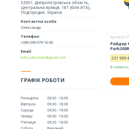
52001, Дніпропетровська область,
Центральна вулиця, 18Т (біля АТБ),
Подгородне, Україна
Олександр
+380 (99) 079-16-00
Райдер 
Park300
info.cubometr@gmail.com
231 999 
В наявнос
ГРАФІК РОБОТИ
Понеділок
09:30
18:00
Вівторок
09:30
18:00
Середа
09:30
18:00
Четвер
09:30
18:00
Пʼятниця
09:30
18:00
Субота
Вихідний