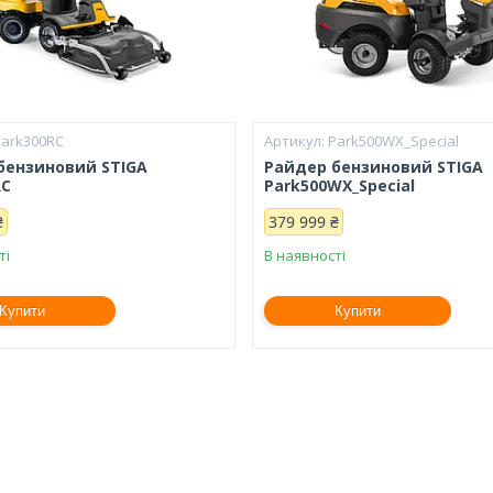
Park300RC
Park500WX_Special
бензиновий STIGA
Райдер бензиновий STIGA
RC
Park500WX_Special
₴
379 999 ₴
ті
В наявності
Купити
Купити