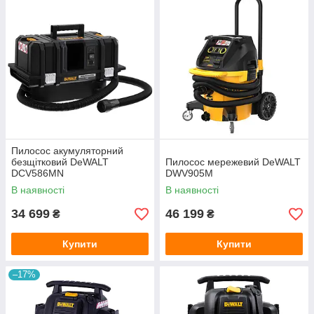
Пилосос акумуляторний
безщітковий DeWALT
Пилосос мережевий DeWALT
DCV586MN
DWV905M
В наявності
В наявності
34 699
46 199
₴
₴
Купити
Купити
–17%