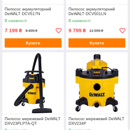
Пилосос акумуляторний
Пилосос акумуляторний
DeWALT DCV517N
DeWALT DCV501LN
В наявності
В наявності
7 199
9 799
₴
₴
8 499 ₴
11 999 ₴
Купити
Купити
Пилосос мережевий DeWALT
Пилосос мережевий DeWALT
DXV23PLPTA-QT
DXV234P