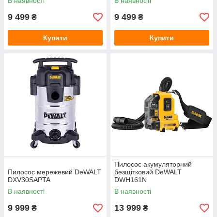
В наявності
В наявності
9 499
9 499
₴
₴
Купити
Купити
Пилосос акумуляторний
Пилосос мережевий DeWALT
безщітковий DeWALT
DXV30SAPTA
DWH161N
В наявності
В наявності
9 999
13 999
₴
₴