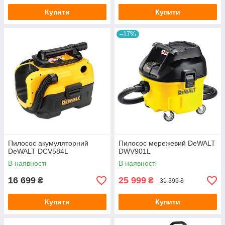
Купити
Купити
–17%
Пилосос акумуляторний
Пилосос мережевий DeWALT
DeWALT DCV584L
DWV901L
В наявності
В наявності
16 699
25 999
₴
₴
31 399 ₴
Купити
Купити