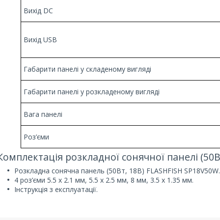
Вихід DC
Вихід USB
Габарити панелі у складеному вигляді
Габарити панелі у розкладеному вигляді
Вага панелі
Роз’єми
Комплектація розкладної сонячної панелі (50
Розкладна сонячна панель (50Вт, 18В) FLASHFISH SP18V50W.
4 роз’єми 5.5 х 2.1 мм, 5.5 x 2.5 мм, 8 мм, 3.5 x 1.35 мм.
Інструкція з експлуатації.