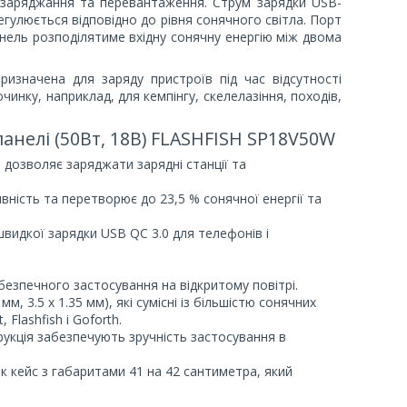
езаряджання та перевантаження. Струм зарядки USB-
гулюється відповідно до рівня сонячного світла. Порт
нель розподілятиме вхідну сонячну енергію між двома
изначена для заряду пристроїв під час відсутності
чинку, наприклад, для кемпінгу, скелелазіння, походів,
анелі (50Вт, 18В) FLASHFISH SP18V50W
дозволяє заряджати зарядні станції та
ність та перетворює до 23,5 % сонячної енергії та
идкої зарядки USB QC 3.0 для телефонів і
езпечного застосування на відкритому повітрі.
 мм, 3.5 x 1.35 мм), які сумісні із більшістю сонячних
, Flashfish і Goforth.
рукція забезпечують зручність застосування в
к кейс з габаритами 41 на 42 сантиметра, який