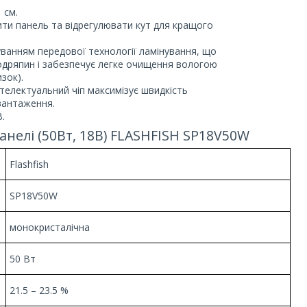
 см.
ти панель та відрегулювати кут для кращого
ванням передової технології ламінування, що
 подряпин і забезпечує легке очищення вологою
зок).
телектуальний чіп максимізує швидкість
вантаження.
.
анелі (50Вт, 18В) FLASHFISH SP18V50W
Flashfish
SP18V50W
монокристалічна
50 Вт
21.5 – 23.5 %