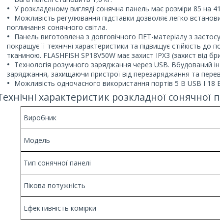
У розкладеному вигляді сонячна панель має розміри 85 на 41
Можливість регулювання підставки дозволяє легко встанови
поглинання сонячного світла.
Панель виготовлена з довговічного ПЕТ-матеріалу з застосу
покращує її технічні характеристики та підвищує стійкість до
тканиною. FLASHFISH SP18V50W має захист IPX3 (захист від бри
Технологія розумного заряджання через USB. Вбудований ін
заряджання, захищаючи пристрої від перезаряджання та пере
Можливість одночасного використання портів 5 В USB І 18 В
Технічні характеристик розкладної сонячної п
Виробник
Модель
Тип сонячної панелі
Пікова потужність
Ефективність комірки