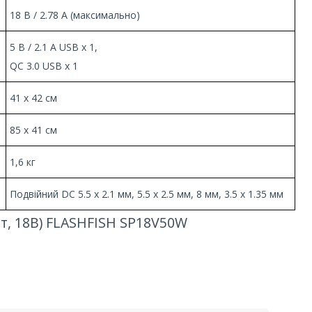
18 В / 2.78 А (максимально)
5 В / 2.1 А USB х 1,
QC 3.0 USB х 1
41 х 42 см
85 х 41 см
1,6 кг
Подвійний DC 5.5 х 2.1 мм, 5.5 x 2.5 мм, 8 мм, 3.5 x 1.35 мм
Вт, 18В) FLASHFISH SP18V50W