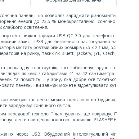
онячна панель, що дозволяє заряджати різноманітні
творення енергії до 23,5 % монокристалічної сонячної
х слабкого освітлення.
портом швидкої зарядки USB QC 3.0 для телефонів і
никний захист IPX3 для безпечного застосування на
орів містить роз’єми різних розмірів (5.5 х 2.1 мм, 5.5
ераторів на ринку, таких як Bluetti, Jackery, JYE, Ctechi,
та розкладну конструкцію, що забезпечує зручність
 виглядає як кейс з габаритами 41 на 42 сантиметра і
анель та помістіть її у зону, яка добре освітлюється
новити панель, і ви завжди можете відрегулювати кут
сантиметрів і її легко можна помістити на будинок,
ти зарядку від сонячного світла.
ям передової технології ламінування, що покращує її
абезпечує легке очищення вологою тканиною. FLASHFISH
жання через USB. Вбудований інтелектуальний чіп