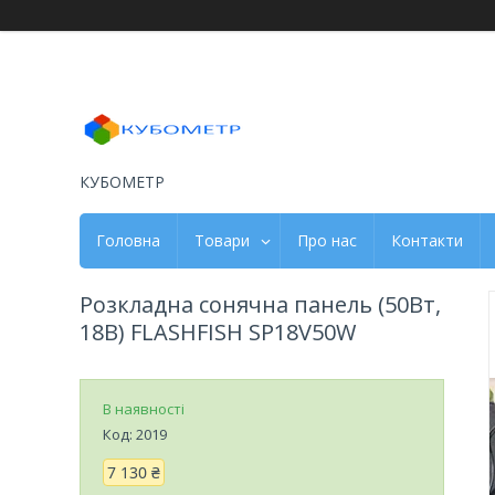
КУБОМЕТР
Головна
Товари
Про нас
Контакти
Розкладна сонячна панель (50Вт,
18В) FLASHFISH SP18V50W
В наявності
Код:
2019
7 130 ₴