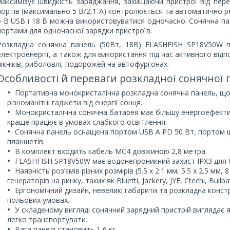
максимізує швидкість заряджання, захищаючи пристрої від пер
портів (максимально 5 В/2,1 А) контролюється та автоматично ре
5 В USB і 18 В можна використовуватися одночасно. Сонячна па
портами для одночасної зарядки пристроїв.
Розкладна сонячна панель (50Вт, 18В) FLASHFISH SP18V50W пр
електроенергії, а також для використання під час активного відпо
пікніків, риболовлі, подорожей на автофургонах.
Особливості й переваги розкладної сонячної п
Портативна монокристалічна розкладна сонячна панель, що 
різноманітні гаджети від енергії сонця.
Монокристалічна сонячна батарея має більшу енергоефектив
краще працює в умовах слабкого освітлення.
Сонячна панель оснащена портом USB A PD 50 Вт, портом шв
планшетів.
В комплект входить кабель MC4 довжиною 2,8 метра.
FLASHFISH SP18V50W має водонепроникний захист IPX3 для б
Наявність роз’ємів різних розмірів (5.5 х 2.1 мм, 5.5 x 2.5 мм, 8
генераторів на ринку, таких як Bluetti, Jackery, JYE, Ctechi, Bullbat
Ергономічний дизайн, невеликі габарити та розкладна конст
польових умовах.
У складеному вигляді сонячний зарядний пристрій виглядає я
легко транспортувати.
Вага панелі становить 1,6 кг.