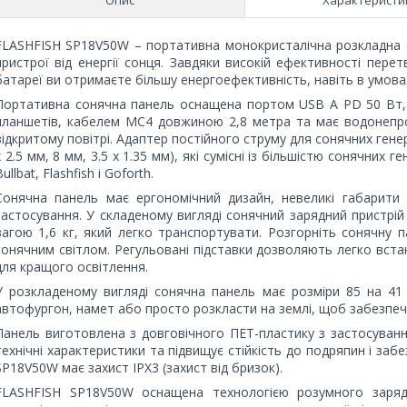
FLASHFISH SP18V50W – портативна монокристалічна розкладна с
пристрої від енергії сонця. Завдяки високій ефективності пере
батареї ви отримаєте більшу енергоефективність, навіть в умова
Портативна сонячна панель оснащена портом USB A PD 50 Вт, 
планшетів, кабелем MC4 довжиною 2,8 метра та має водонепро
відкритому повітрі. Адаптер постійного струму для сонячних генерат
x 2.5 мм, 8 мм, 3.5 x 1.35 мм), які сумісні із більшістю сонячних ген
Bullbat, Flashfish і Goforth.
Сонячна панель має ергономічний дизайн, невеликі габарити 
застосування. У складеному вигляді сонячний зарядний пристрій
вагою 1,6 кг, який легко транспортувати. Розгорніть сонячну п
сонячним світлом. Регульовані підставки дозволяють легко вста
для кращого освітлення.
У розкладеному вигляді сонячна панель має розміри 85 на 41 
автофургон, намет або просто розкласти на землі, щоб забезпечи
Панель виготовлена з довговічного ПЕТ-пластику з застосуванн
технічні характеристики та підвищує стійкість до подряпин і з
SP18V50W має захист IPX3 (захист від бризок).
FLASHFISH SP18V50W оснащена технологією розумного заряд