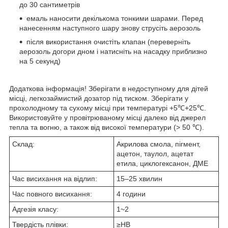
до 30 сантиметрів
емаль наносити декількома тонкими шарами. Перед
нанесенням наступного шару знову струсіть аерозоль
після використання очистіть клапан (переверніть
аерозоль догори дном і натисніть на насадку приблизно
на 5 секунд)
Додаткова інформація! Зберігати в недоступному для дітей
місці, легкозаймистий дозатор під тиском. Зберігати у
прохолодному та сухому місці при температурі +5℃+25℃.
Використовуйте у провітрюваному місці далеко від джерел
тепла та вогню, а також від високої температури (> 50 ℃).
Склад:
Акрилова смола, пігмент,
ацетон, таулол, ацетат
етила, циклогексанон, ДМЕ
Час висихання на відлип:
15–25 хвилин
Час повного висихання:
4 години
Адгезія класу:
1~2
Твердість плівки:
≥HB