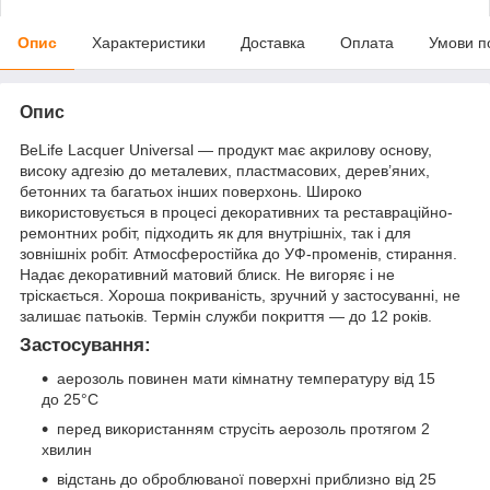
Опис
Характеристики
Доставка
Оплата
Умови п
Опис
BeLife Lacquer Universal — продукт має акрилову основу,
високу адгезію до металевих, пластмасових, дерев’яних,
бетонних та багатьох інших поверхонь. Широко
використовується в процесі декоративних та реставраційно-
ремонтних робіт, підходить як для внутрішніх, так і для
зовнішніх робіт. Атмосферостійка до УФ-променів, стирання.
Надає декоративний матовий блиск. Не вигоряє і не
тріскається. Хороша покриваність, зручний у застосуванні, не
залишає патьоків. Термін служби покриття — до 12 років.
Застосування:
аерозоль повинен мати кімнатну температуру від 15
до 25°C
перед використанням струсіть аерозоль протягом 2
хвилин
відстань до оброблюваної поверхні приблизно від 25