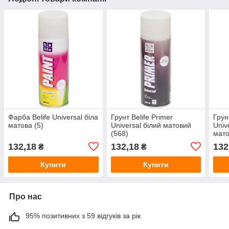
Фарба Belife Universal біла
Грунт Belife Primer
Грун
матова (5)
Universal білий матовий
Univ
(568)
мато
132,18
132,18
132
₴
₴
Купити
Купити
Про нас
95% позитивних з 59 відгуків за рік