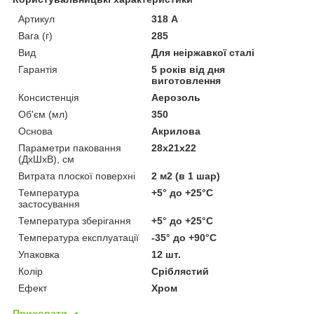
Артикул
318 А
Вага (г)
285
Вид
Для неіржавкої сталі
Гарантія
5 років від дня
виготовлення
Консистенція
Аерозоль
Об'єм (мл)
350
Основа
Акрилова
Параметри паковання
28х21х22
(ДхШхВ), см
Витрата плоскої поверхні
2 м2 (в 1 шар)
Температура
+5° до +25°С
застосування
Температура зберігання
+5° до +25°С
Температура експлуатації
-35° до +90°С
Упаковка
12 шт.
Колір
Сріблястий
Ефект
Хром
Приховати