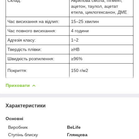
Склад:
Акрилова смола, пігмент,
ацетон, таулол, ацетат
етила, циклогексанон, ДМЕ
Час висихання на відлип:
15–25 хвилин
Час повного висихання:
4 години
Адгезія класу:
1~2
Твердість плівки:
≥HB
Швидкість розпилення:
≥96%
Покриття:
150 г/м2
Приховати
Характеристики
Основні
Виробник
BeLife
Ступінь блиску
Глянцева