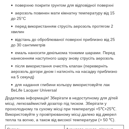
поверхню покрити грунтом для відповідної поверхні
аерозоль повинен мати кімнатну температуру від 15
до 25°C
перед використанням струсіть аерозоль протягом 2
хвилин
відстань до оброблюваної поверхні приблизно від 25
до 30 сантиметрів
емаль наносити декількома тонкими шарами. Перед
нанесенням наступного шару знову струсіть аерозоль
після використання очистіть клапан (переверніть
аерозоль догори дном і натисніть на насадку приблизно
на 5 секунд)
для надання глибини кольору використовуйте лак
BeLife Lacquer Universal
Додаткова інформація! Зберігати в недоступному для дітей
місці, легкозаймистий дозатор під тиском. Зберігати у
прохолодному та сухому місці при температурі +5℃+25℃.
Використовуйте у провітрюваному місці далеко від джерел
тепла та вогню, а також від високої температури (> 50 ℃).