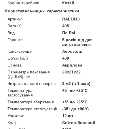
Країна виробник
Китай
Користувальницькі характеристики
Артикул
RAL1013
Вага (г)
405
Вид
По Ral
Гарантія
5 років від дня
виготовлення
Консистенція
Аерозоль
Об'єм (мл)
400
Основа
Акрилова
Параметри паковання
28х21х22
(ДхШхВ), см
Витрата плоскої поверхні
2 м2 (в 1 шар)
Температура
+5° до +25°С
застосування
Температура зберігання
+5° до +25°С
Температура експлуатації
-35° до +90°С
Упаковка
12 шт.
Колір
Світло-бежевий