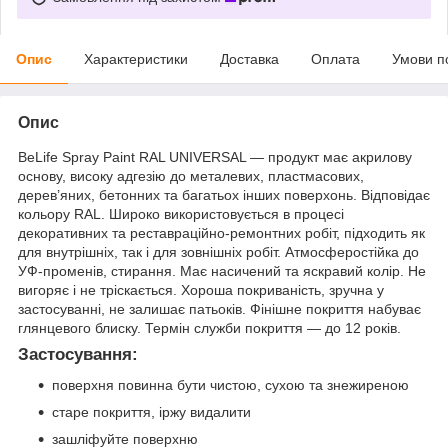
Опис
Характеристики
Доставка
Оплата
Умови п
Опис
BeLife Spray Paint RAL UNIVERSAL — продукт має акрилову
основу, високу адгезію до металевих, пластмасових,
дерев’яних, бетонних та багатьох інших поверхонь. Відповідає
кольору RAL. Широко використовується в процесі
декоративних та реставраційно-ремонтних робіт, підходить як
для внутрішніх, так і для зовнішніх робіт. Атмосферостійка до
УФ-променів, стирання. Має насичений та яскравий колір. Не
вигоряє і не тріскається. Хороша покриваність, зручна у
застосуванні, не залишає патьоків. Фінішне покриття набуває
глянцевого блиску. Термін служби покриття — до 12 років.
Застосування:
поверхня повинна бути чистою, сухою та знежиреною
старе покриття, іржу видалити
зашліфуйте поверхню