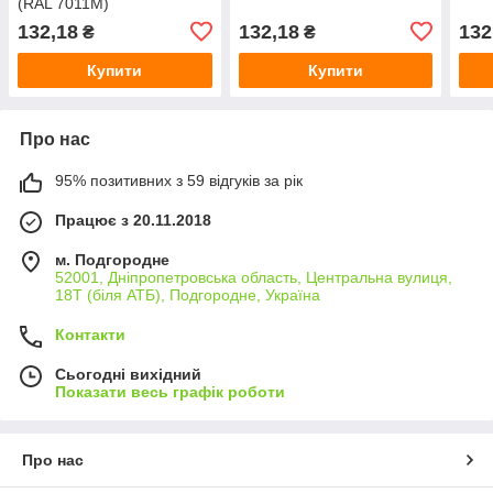
(RAL 7011M)
132,18
132,18
132
₴
₴
Купити
Купити
Про нас
95% позитивних з 59 відгуків за рік
Працює з 20.11.2018
м. Подгородне
52001, Дніпропетровська область, Центральна вулиця,
18Т (біля АТБ), Подгородне, Україна
Контакти
Сьогодні вихідний
Показати весь графік роботи
Про нас