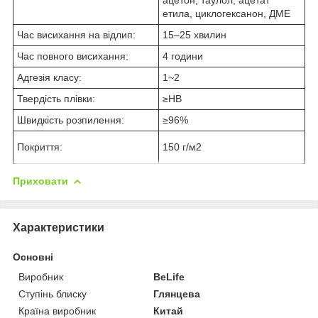
етила, циклогексанон, ДМЕ
Час висихання на відлип:
15–25 хвилин
Час повного висихання:
4 години
Адгезія класу:
1~2
Твердість плівки:
≥HB
Швидкість розпилення:
≥96%
Покриття:
150 г/м2
Приховати
Характеристики
Основні
Виробник
BeLife
Ступінь блиску
Глянцева
Країна виробник
Китай