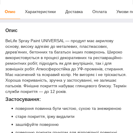
Опис
Характеристики
Доставка
Оплата
Умови п
Опис
BeLife Spray Paint UNIVERSAL — продукт має акрилову
основу, високу адгезію до металевих, пластмасових,
дерев’яних, бетонних та багатьох інших поверхонь. Широко
використовується в процесі декоративних та реставраційно-
ремонтних робіт, підходить як для внутрішніх, так і для
зовнішніх робіт. Атмосферостійка до УФ-променів, стирання.
Має насичений та яскравий колір. Не вигоряє і не тріскається.
Хороша покриваність, зручна у застосуванні, не залишає
патьоків. Фінішне покриття набуває глянцевого блиску. Термін
служби покриття — до 12 років.
Застосування:
поверхня повинна бути чистою, сухою та знежиреною
старе покриття, іржу видалити
зашліфуйте поверхню
поверхню покрити грунтом для відповідної поверхні