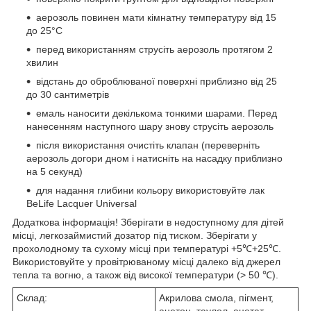
аерозоль повинен мати кімнатну температуру від 15
до 25°C
перед використанням струсіть аерозоль протягом 2
хвилин
відстань до оброблюваної поверхні приблизно від 25
до 30 сантиметрів
емаль наносити декількома тонкими шарами. Перед
нанесенням наступного шару знову струсіть аерозоль
після використання очистіть клапан (переверніть
аерозоль догори дном і натисніть на насадку приблизно
на 5 секунд)
для надання глибини кольору використовуйте лак
BeLife Lacquer Universal
Додаткова інформація! Зберігати в недоступному для дітей
місці, легкозаймистий дозатор під тиском. Зберігати у
прохолодному та сухому місці при температурі +5℃+25℃.
Використовуйте у провітрюваному місці далеко від джерел
тепла та вогню, а також від високої температури (> 50 ℃).
Склад:
Акрилова смола, пігмент,
ацетон, таулол, ацетат