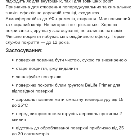
підходить як для внутрішніх, так і для зовнішніх робіт.
Призначена для створення попереджувальних та сигнальних
знаків, ефектів на дорожній техніці, сходинках.
Атмосферостійка до УФ-променів, стирання. Має насичений
та яскравий колір. Не вигоряє і не тріскається. Хороша
покриваність, зручна у застосуванні, не залишає патьоків.
Фінішне покриття набуває світловідбивного ефекту. Термін
служби покриття — до 12 років.
Застосування:
поверхня повинна бути чистою, сухою та знежиреною
старе покриття, іржу видалити
зашліфуйте поверхню
поверхню покрити білим грунтом BeLife Primer для
відповідної поверхні
аерозоль повинен мати кімнатну температуру від 15
до 25°C
перед використанням струсіть аерозоль протягом 2
хвилин
відстань до оброблюваної поверхні приблизно від 25
до 30 сантиметрів