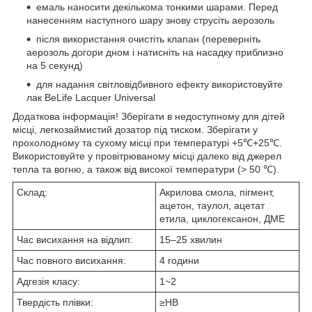
емаль наносити декількома тонкими шарами. Перед
нанесенням наступного шару знову струсіть аерозоль
після використання очистіть клапан (переверніть
аерозоль догори дном і натисніть на насадку приблизно
на 5 секунд)
для надання світловідбивного ефекту використовуйте
лак BeLife Lacquer Universal
Додаткова інформація! Зберігати в недоступному для дітей
місці, легкозаймистий дозатор під тиском. Зберігати у
прохолодному та сухому місці при температурі +5℃+25℃.
Використовуйте у провітрюваному місці далеко від джерел
тепла та вогню, а також від високої температури (> 50 ℃).
Склад:
Акрилова смола, пігмент,
ацетон, таулол, ацетат
етила, циклогексанон, ДМЕ
Час висихання на відлип:
15–25 хвилин
Час повного висихання:
4 години
Адгезія класу:
1~2
Твердість плівки:
≥HB