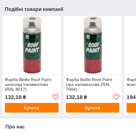
Подібні товари компанії
Фарба Belife Roof Paint
Фарба Belife Roof Paint
Фарб
шоколад напівматова
сіра напівматова (RAL
жовт
(RAL 8017)
7004)
132,18
132,18
194
₴
₴
Купити
Купити
Про нас