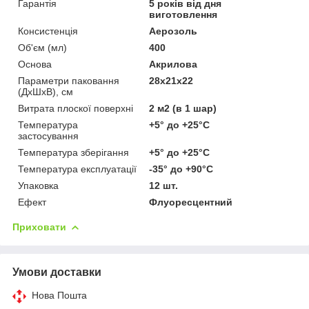
Гарантія
5 років від дня
виготовлення
Консистенція
Аерозоль
Об'єм (мл)
400
Основа
Акрилова
Параметри паковання
28х21х22
(ДхШхВ), см
Витрата плоскої поверхні
2 м2 (в 1 шар)
Температура
+5° до +25°С
застосування
Температура зберігання
+5° до +25°С
Температура експлуатації
-35° до +90°С
Упаковка
12 шт.
Ефект
Флуоресцентний
Приховати
Умови доставки
Нова Пошта