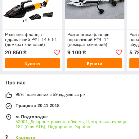
Розгінник фланців
Розгонщики фланців
Розг
гідравлічний РФГ-14-6-81
гідравлічний РФГ-14
гідр
(домкрат клиновий)
(домкрат клиновий)
вбу
(виносний привід)
20 850
9 100
5 7
₴
₴
Купити
Купити
Про нас
95% позитивних з 59 відгуків за рік
Працює з 20.11.2018
м. Подгородне
52001, Дніпропетровська область, Центральна вулиця,
18Т (біля АТБ), Подгородне, Україна
Контакти