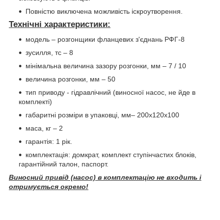
Повністю виключена можливість іскроутворення.
Технічні характеристики:
модель – розгонщики фланцевих з'єднань РФГ-8
зусилля, тс – 8
мінімальна величина зазору розгонки, мм – 7 / 10
величина розгонки, мм – 50
тип приводу - гідравлічний (виносної насос, не йде в
комплекті)
габаритні розміри в упаковці, мм– 200х120х100
маса, кг – 2
гарантія: 1 рік.
комплектація: домкрат, комплект ступінчастих блоків,
гарантійний талон, паспорт.
Виносний привід (насос) в комплектацію не входить і
отримується окремо!