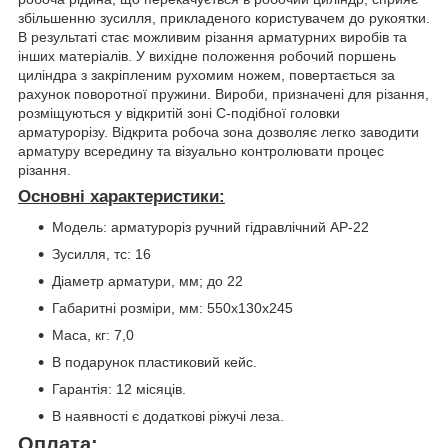
збільшенню зусилля, прикладеного користувачем до рукоятки.
В результаті стає можливим різання арматурних виробів та
інших матеріалів. У вихідне положення робочий поршень
циліндра з закріпленим рухомим ножем, повертається за
рахунок поворотної пружини. Вироби, призначені для різання,
розміщуються у відкритій зоні С-подібної головки
арматурорізу. Відкрита робоча зона дозволяє легко заводити
арматуру всередину та візуально контролювати процес
різання.
Основні характеристики:
Модель: арматуроріз ручний гідравлічний АР-22
Зусилля, тс: 16
Діаметр арматури, мм; до 22
Габаритні розміри, мм: 550х130х245
Маса, кг: 7,0
В подарунок пластиковий кейс.
Гарантія: 12 місяців.
В наявності є додаткові ріжучі леза.
Оплата: