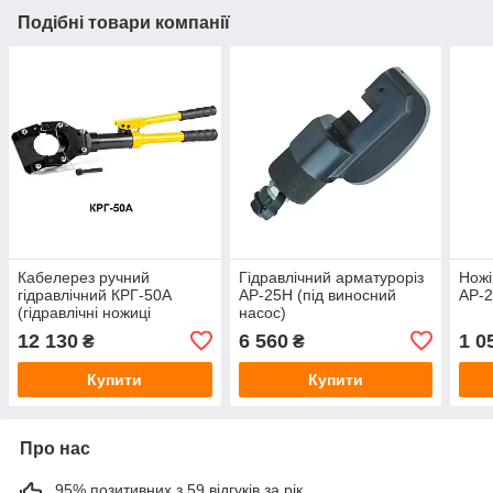
Подібні товари компанії
Кабелерез ручний
Гідравлічний арматуроріз
Ножі
гідравлічний КРГ-50А
АР-25Н (під виносний
АР-2
(гідравлічні ножиці
насос)
кабельні НГРА-50)
12 130
6 560
1 0
₴
₴
Купити
Купити
Про нас
95% позитивних з 59 відгуків за рік