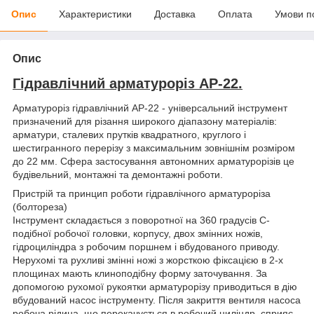
Опис
Характеристики
Доставка
Оплата
Умови п
Опис
Гідравлічний арматуроріз АР-22.
Арматуроріз гідравлічний АР-22 - універсальний інструмент
призначений для різання широкого діапазону матеріалів:
арматури, сталевих прутків квадратного, круглого і
шестигранного перерізу з максимальним зовнішнім розміром
до 22 мм. Сфера застосування автономних арматурорізів це
будівельний, монтажні та демонтажні роботи.
Пристрій та принцип роботи гідравлічного арматуроріза
(болтореза)
Інструмент складається з поворотної на 360 градусів С-
подібної робочої головки, корпусу, двох змінних ножів,
гідроциліндра з робочим поршнем і вбудованого приводу.
Нерухомі та рухливі змінні ножі з жорсткою фіксацією в 2-х
площинах мають клиноподібну форму заточування. За
допомогою рухомої рукоятки арматурорізу приводиться в дію
вбудований насос інструменту. Після закриття вентиля насоса
робоча рідина, що перекачується в робочий циліндр, сприяє