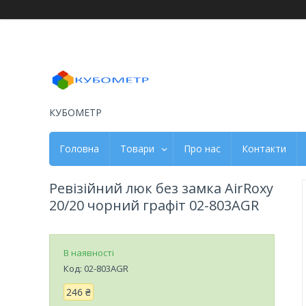
КУБОМЕТР
Головна
Товари
Про нас
Контакти
Ревізійний люк без замка AirRoxy
20/20 чорний графіт 02-803AGR
В наявності
Код:
02-803АGR
246 ₴