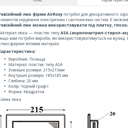
Ревізійний люк фірми AirRoxy
потрібні для декоративного офо
елементів керування електричних і сантехнічних систем. Є можли
Ревізійний люк можна використовувати під плитку, гіпс
ок
Матеріал люка — пластик типу
ASA (акрилонитрил-стирол-ак
якщо вам потрібні вироби, які використовуватимуться на вулиці.
атмосферних впливів матеріал.
Характеристика:
Виробник: Польща
Матеріал: пластик типу ASA
Зовнішні розміри: 215х215мм
Внутрішні розміри: 185х185 мм
Глибина: 20 мм
Колір: Чорний графіт
Форма: Квадратна
Схема люка