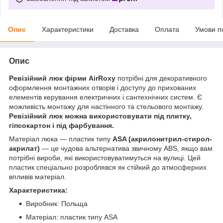
Опис
Характеристики
Доставка
Оплата
Умови п
Опис
Ревізійний люк фірми АirRoxy
потрібні для декоративного
оформлення монтажних отворів і доступу до прихованих
елементів керування електричних і сантехнічних систем. Є
можливість монтажу для настінного та стельового монтажу.
Ревізійний люк можна використовувати під плитку,
гіпс
окартон
і під фарбування.
Матеріал люка — пластик типу
ASA (акрилонитрил-стирол-
акрилат)
— це чудова альтернатива звичному ABS, якщо вам
потрібні вироби, які використовуватимуться на вулиці. Цей
пластик спеціально розроблявся як стійкий до атмосферних
впливів матеріал.
Характеристика:
Виробник: Польща
Матеріал: пластик типу ASA