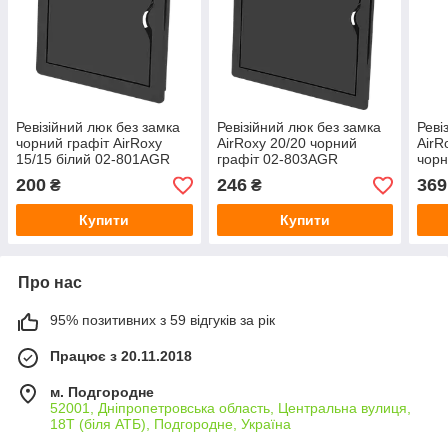
Ревізійний люк без замка
Ревізійний люк без замка
Реві
чорний графіт АirRoxy
AirRoxy 20/20 чорний
АirR
15/15 білий 02-801AGR
графіт 02-803AGR
чорн
200
246
369
₴
₴
Купити
Купити
Про нас
95% позитивних з 59 відгуків за рік
Працює з 20.11.2018
м. Подгородне
52001, Дніпропетровська область, Центральна вулиця,
18Т (біля АТБ), Подгородне, Україна