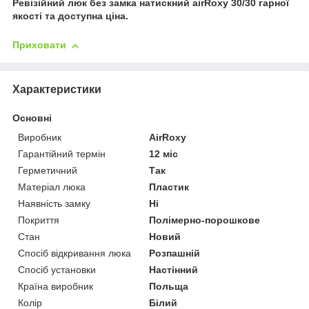
Ревізійний люк без замка натискний airRoxy 30/30 гарної
якості та доступна ціна.
Приховати
Характеристики
Основні
Виробник
AirRoxy
Гарантійний термін
12 міс
Герметичний
Так
Матеріал люка
Пластик
Наявність замку
Ні
Покриття
Полімерно-порошкове
Стан
Новий
Спосіб відкривання люка
Розпашній
Спосіб установки
Настінний
Країна виробник
Польща
Колір
Білий