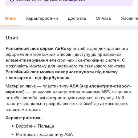
Опис
Характеристики
Доставка
Оплата
Умови п
Опис
Ревізійний люк фірми АirRoxy
потрібні для декоративного
оформлення монтажних отворів і доступу до прихованих
елементів керування електричних і сантехнічних систем. Є
можливість монтажу для настінного та стельового монтажу.
Ревізійний люк можна використовувати під плитку,
гіпс
окартон
і під фарбування.
Матеріал люка — пластик типу
ASA (акрилонитрил-стирол-
акрилат)
— це чудова альтернатива звичному ABS, якщо вам
потрібні вироби, які використовуватимуться на вулиці. Цей
пластик спеціально розроблявся як стійкий до атмосферних
впливів матеріал.
Характеристика:
Виробник: Польща
Матеріал: пластик типу ASA