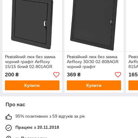
Ревізійний люк без замка
Ревізійний люк без замка
Реві
чорний графіт АirRoxy
АirRoxy 30/30 02-808AGR
АirR
15/15 білий 02-801AGR
чорний графіт
815
200
369
165
₴
₴
Купити
Купити
Про нас
95% позитивних з 59 відгуків за рік
Працює з 20.11.2018