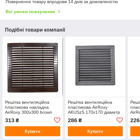
Повернення товару впродовж 14 днів за домовленістю
Всі умови повернення
Подібні товари компанії
Решітка вентиляційна
Решітка вентиляційна
Реші
пластикова накладна
пластикова AirRoxy
плас
AirRoxy 300x300 brown
AKUSzS 170x170 діаметр
AirR
коричневий 02-346
125 grey сірий 02-250
кори
313
286
226
₴
₴
Купити
Купити