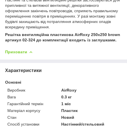
припливної та витяжної вентиляції, декоративного
оформлення закінчень повітроводів, сприяють правильному
переміщенню повітря в приміщеннях. У разі монтажу зовні
будівлі захищають від потрапляння атмосферних опадів
всередину приміщення.
Решітка вентиляційна пластикова AirRoxy 250x250 brown
артикул 02-324 до комплектації входить із заглушками.
Приховати
Характеристики
Основні
Виробник
AirRoxy
Вага
0.3 кг
Гарантійний термін
1 міс
Матеріал корпусу
Пластик
Стан
Новий
Спосіб установки
Настінний/стельовий