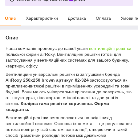
Опис
Характеристики
Доставка
Оплата
Умови п
Опис
Наша компанія пропонує до вашої уваги
вентиляційні решітки
польської фірми airRoxy. Вентиляційні решітки готові для
застосування у вентиляційних системах для вашого будинку,
квартири, офісу.
Вентиляційні універсальні решітки із заглушками бренда
A
irRoxy 250x250 brown артикул 02-324
застосовуються як
припливно-витяжні решітки в приміщеннях усередині та зовні
будівлі. Вони мають універсальне кріплення до поверхонь, як-
от: штукатурка, гіпсокартон, стінові панелі та доступні із
сіткою
. Колірна гама решітки коричнева. Форма
квадратна.
Вентиляційні решітки встановлюються на вхід і вихід
вентиляційної системи. Основна їхня мета — це регулювання
потоків повітря у всій системі вентиляції, створюючи в такий
спосіб грамотний розподіл потоків між декількома