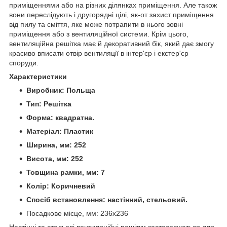
приміщеннями або на різних ділянках приміщення. Але також
вони переслідують і другорядні цілі, як-от захист приміщення
від пилу та сміття, яке може потрапити в нього зовні
приміщення або з вентиляційної системи. Крім цього,
вентиляційна решітка має й декоративний бік, який дає змогу
красиво вписати отвір вентиляції в інтер'єр і екстер'єр
споруди.
Характеристики
Виробник: Польща
Тип: Решітка
Форма: квадратна.
Матеріал: Пластик
Ширина, мм: 252
Висота, мм: 252
Товщина рамки, мм: 7
Колір: Коричневий
Спосіб встановлення: настінний, стельовий.
Посадкове місце, мм: 236х236
Настінні та стельові вентиляційні решітки застосовуються для