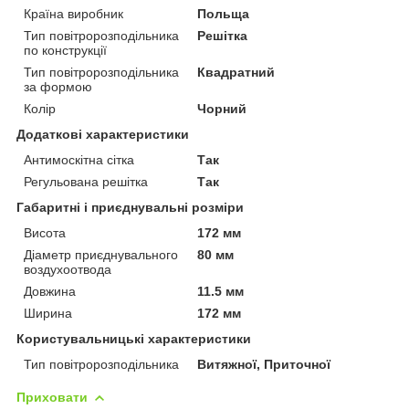
Країна виробник
Польща
Тип повітророзподільника
Решітка
по конструкції
Тип повітророзподільника
Квадратний
за формою
Колір
Чорний
Додаткові характеристики
Антимоскітна сітка
Так
Регульована решітка
Так
Габаритні і приєднувальні розміри
Висота
172 мм
Діаметр приєднувального
80 мм
воздухоотвода
Довжина
11.5 мм
Ширина
172 мм
Користувальницькі характеристики
Тип повітророзподільника
Витяжної, Приточної
Приховати