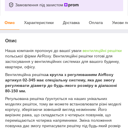
Замовлення під захистом
Опис
Характеристики
Доставка
Оплата
Умови п
Опис
Наша компанія пропонує до вашої уваги
вентиляційні решітки
польської фірми AirRoxy. Вентиляційні решітки готові для
застосування у вентиляційних системах для вашого будинку,
квартири, офісу.
Вентиляційна решітка
а кругла з регулюванням AirRoxy
артикул 02-345 має спеціальну систему, яка дає змогу
регулювати діаметр до будь-якого розміру в діапазоні
80-150 мм.
Регульована решітка ґрунтується на наших унікальних
моделях решіток, тому ви можете встановлювати різні моделі
корпусу, зберігаючи зовнішній вигляд незмінним. Його
вирізняє рама, що складається з чотирьох повзунків, що
переміщаються чотирма напрямними. Зміна положення
повзунка дає змогу припасувати решітку під будь-який розмір