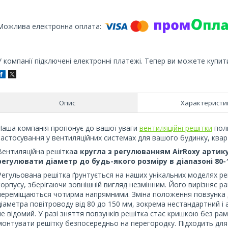
У компанії підключені електронні платежі. Тепер ви можете купит
Опис
Характеристи
Наша компанія пропонує до вашої уваги
вентиляційні решітки
поль
застосування у вентиляційних системах для вашого будинку, кварт
Вентиляційна решітка
а кругла з регулюванням AirRoxy артику
регулювати діаметр до будь-якого розміру в діапазоні 80-
Регульована решітка ґрунтується на наших унікальних моделях ре
корпусу, зберігаючи зовнішній вигляд незмінним. Його вирізняє р
переміщаються чотирма напрямними. Зміна положення повзунка да
діаметра повітроводу від 80 до 150 мм, зокрема нестандартний і
не відомий. У разі зняття повзунків решітка стає кришкою без 
монтувати решітку безпосередньо на перегородку. Підходить для в