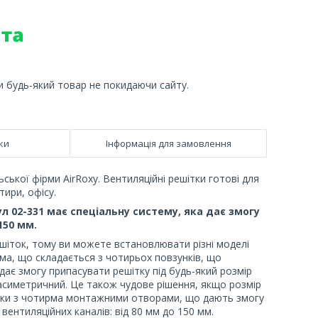
и будь-який товар не покидаючи сайту.
ки
Інформація для замовлення
ської фірми AirRoxy. Вентиляційні решітки готові для
ири, офісу.
л 02-331 має спеціальну систему, яка дає змогу
150 мм.
шіток, тому ви можете встановлювати різні моделі
ама, що складається з чотирьох повзунків, що
є змогу припасувати решітку під будь-який розмір
 асиметричний. Це також чудове рішення, якщо розмір
рамки з чотирма монтажними отворами, що дають змогу
ентиляційних каналів: від 80 мм до 150 мм.