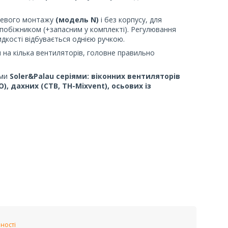
хневого монтажу
(модель N)
і без корпусу, для
апобіжником (+запасним у комплекті). Регулювання
дкості відбувається однією ручкою.
 на кілька вентиляторів, головне правильно
ами
Soler&Palau серіями: віконних вентиляторів
O), дахних (CTB, TH-Mixvent), осьових із
ності