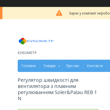
Зараз у компанії неробо
КУБОМЕТР
Головна
Товари
Про нас
Контакти
Регулятор швидкості для
вентилятора з плавним
регулюванням Soler&Palau RЕВ 1
N