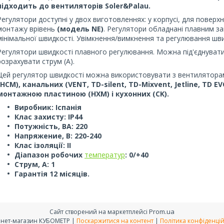
підходить до вентиляторів Soler&Palau.
Регулятори доступні у двох виготовленнях: у корпусі, для повер
монтажу врівень
(модель NE)
. Регулятори обладнані плавним з
мінімальної швидкості. Увімкнення/вимкнення та регулювання шви
Регулятори швидкості плавного регулювання. Можна під'єднувати
розрахувати струм (А).
Цей регулятор швидкості можна використовувати з вентилятор
(HCM), канальних (VENT, TD-silent, TD-Mixvent, Jetline, TD EV
монтажною пластиною (HXM) і кухонних (CK).
Виробник: Іспанія
Клас захисту: ІР44
Потужність, ВА: 220
Напряжение, В: 220-240
Клас ізоляції: II
Діапазон робочих
температур
: 0/+40
Струм, А: 1
Гарантія 12 місяців.
Prom.ua
Сайт створений на маркетплейсі
Інтернет-магазин КУБОМЕТР |
Поскаржитися на контент
|
Політика конфіденцій