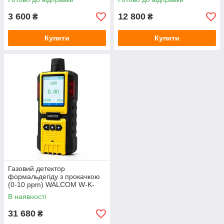
3 600
12 800
₴
₴
Купити
Купити
Газовий детектор
формальдегіду з прокачкою
(0-10 ppm) WALCOM W-K-
600 (CH2O)
В наявності
31 680
₴