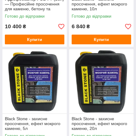
— Професійне просочення
просочення, ефект мокрого
для каменю, бетону та
каменю, 10л
тротуарної плитки (захист від
Готово до відправки
Готово до відправки
висолів)
10 400
6 840
₴
₴
Купити
Купити
Black Stone - захисне
Black Stone - захисне
просочення, ефект мокрого
просочення, ефект мокрого
каменю, 5л
каменю, 20л
Готово до відправки
Готово до відправки