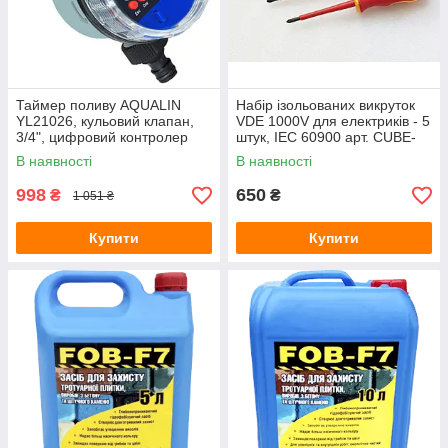
Зарядні станції
Метеостанції
Колориметри (вимірювачі кольору)
Товщиноміри
Таймер поливу AQUALIN
Набір ізольованих викруток
YL21026, кульовий клапан,
VDE 1000V для електриків - 5
Вимірювання відстані і розмірів
3/4", цифровий контролер
штук, IEC 60900 арт. CUBE-
Термологери
подачі води
1000/5
В наявності
В наявності
Аксесуари для кухні
998
650
₴
₴
1 051 ₴
Термогігрометри (RH)
Купити
Тестери електромагнітних полів (НЧ, ВЧ)
Купити
Курвіметри
Вологоміри зерна
Телеметрія, ендоскопи, бороскопи
Контроль вібрацій
Ручні принтери (маркіратори)
PH-електроди