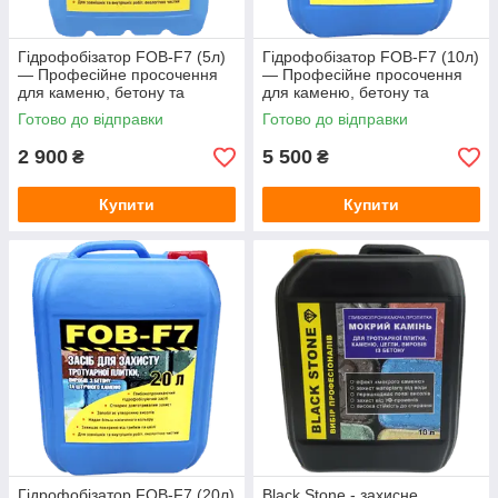
Гідрофобізатор FOB-F7 (5л)
Гідрофобізатор FOB-F7 (10л)
— Професійне просочення
— Професійне просочення
для каменю, бетону та
для каменю, бетону та
тротуарної плитки (захист від
тротуарної плитки (захист від
Готово до відправки
Готово до відправки
висолів)
висолів)
2 900
5 500
₴
₴
Купити
Купити
Гідрофобізатор FOB-F7 (20л)
Black Stone - захисне