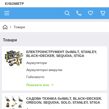
КУБОМЕТР
Товари
Товари
ЕЛЕКТРОІНСТРУМЕНТ DeWALT, STANLEY,
BLACK+DECKER, SEQUOIA, STIGA
Акумулятори
Акумуляторні викрутки
Гайковерти
Дрилі — шурупокрути
Показати все
Детектори неоднорідностей
Детектори тепла
САДОВА ТЕХНІКА DeWALT, BLACK+DECKER,
OREGON, SEQUOIA, SOLO, STANLEY, STIGA
Зарядні пристрої