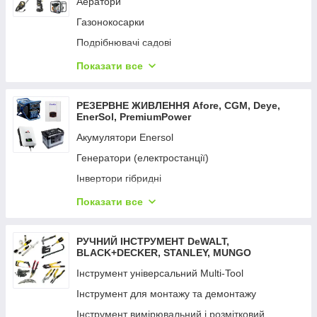
Аератори
Вимірювальні інструменти
Газонокосарки
Фарбопульти
Подрібнювачі садові
Відбійні молотки
Кущорізи та ножиці
Показати все
Мультифункційний інструмент
Коси та тримери
Набори електроінструментів
Мийки високого тиску
РЕЗЕРВНЕ ЖИВЛЕННЯ Aforе, CGM, Deye,
Перфоратори
EnerSol, PremiumPower
Мотопомпи
Пили
Акумулятори Enersol
Насоси поверхневі
Пістолети цвяхозабивні та скобозабивні
Генератори (електростанції)
Насоси заглибні
Пістолети гарячого повітря
Інвертори гібридні
Опрыскиватели
Пістолет для змащення й ущільнення
Портативний зарядний пристрій
Показати все
Обладнання для поливання UNIFLEX
Пістолети заклепувальні
Сонячна панель
Пили ланцюгові
Пістолети клейові
Сетевые удлинители
РУЧНИЙ ІНСТРУМЕНТ DeWALT,
Підмітальні машини
BLACK+DECKER, STANLEY, MUNGO
Підіймач вакуумний
Пилососи садові
Інструмент універсальний Multi-Tool
Пилососи
Райдери
Інструмент для монтажу та демонтажу
Радіоприймачі промислові
Розкидачі добрив
Інструмент вимірювальний і розмітковий