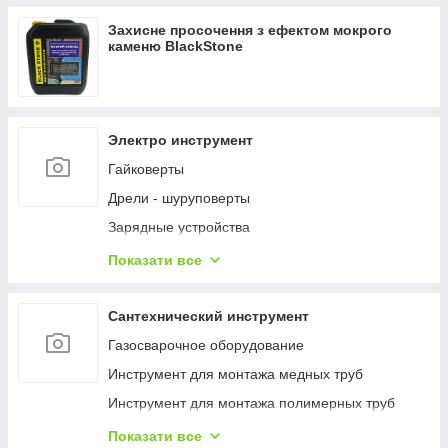
Термогігрометри (RH)
Захисне просочення з ефектом мокрого
Вологоміри деревини
каменю BlackStone
Вологоміри
Дощоміри
NPK, елементний склад ґрунту
Электро инструмент
Температура ґрунту
Гайковерты
Вологість ґрунту
Дрели - шуруповерты
Люмінометр
Зарядные устройства
Мікроскопи
Наборы электроинструментов
Показати все
Мутноміри (каламутноміри)
Пилы
Фотоколориметри
Пистолеты гвоздозабивные и скобозабивные
Сантехнический инструмент
Хлорометри
Пылесосы
Газосварочное оборудование
Індикаторний папір, тести для експрес-аналізу
Шлифмашины
Инструмент для монтажа медных труб
Рефрактометри
Шуруповерты
Инструмент для монтажа полимерных труб
Тестери електричного обладнання
Инструмент для монтажа стальных труб
Показати все