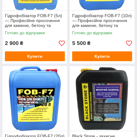
Гідрофобізатор FOB-F7 (5л)
Гідрофобізатор FOB-F7 (10л)
— Професійне просочення
— Професійне просочення
для каменю, бетону та
для каменю, бетону та
тротуарної плитки (захист від
тротуарної плитки (захист від
Готово до відправки
Готово до відправки
висолів)
висолів)
2 900
5 500
₴
₴
Купити
Купити
Гідрофобізатор FOB-F7 (20л)
Black Stone - захисне