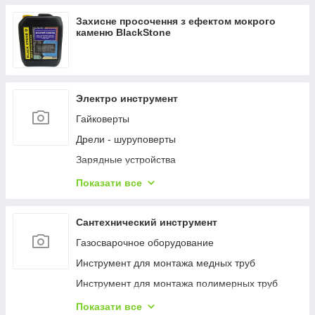
Термогігрометри (RH)
Захисне просочення з ефектом мокрого
Вологоміри деревини
каменю BlackStone
Вологоміри
Дощоміри
NPK, елементний склад ґрунту
Электро инструмент
Температура ґрунту
Гайковерты
Вологість ґрунту
Дрели - шуруповерты
Люмінометр
Зарядные устройства
Мікроскопи
Наборы электроинструментов
Показати все
Мутноміри (каламутноміри)
Пилы
Фотоколориметри
Пистолеты гвоздозабивные и скобозабивные
Сантехнический инструмент
Хлорометри
Пылесосы
Газосварочное оборудование
Індикаторний папір, тести для експрес-аналізу
Шлифмашины
Инструмент для монтажа медных труб
Рефрактометри
Шуруповерты
Инструмент для монтажа полимерных труб
Тестери електричного обладнання
Инструмент для монтажа стальных труб
Показати все