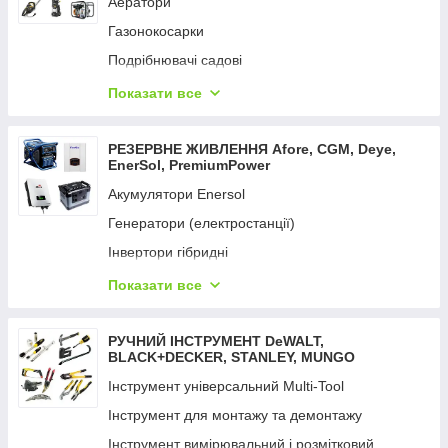
Аератори
Вимірювальні інструменти
Газонокосарки
Фарбопульти
Подрібнювачі садові
Відбійні молотки
Кущорізи та ножиці
Показати все
Мультифункційний інструмент
Коси та тримери
Набори електроінструментів
Мийки високого тиску
РЕЗЕРВНЕ ЖИВЛЕННЯ Aforе, CGM, Deye,
Перфоратори
EnerSol, PremiumPower
Мотопомпи
Пили
Акумулятори Enersol
Насоси поверхневі
Пістолети цвяхозабивні та скобозабивні
Генератори (електростанції)
Насоси заглибні
Пістолети гарячого повітря
Інвертори гібридні
Опрыскиватели
Пістолет для змащення й ущільнення
Портативний зарядний пристрій
Показати все
Обладнання для поливання UNIFLEX
Пістолети заклепувальні
Сонячна панель
Пили ланцюгові
Пістолети клейові
Сетевые удлинители
РУЧНИЙ ІНСТРУМЕНТ DeWALT,
Підмітальні машини
BLACK+DECKER, STANLEY, MUNGO
Підіймач вакуумний
Пилососи садові
Інструмент універсальний Multi-Tool
Пилососи
Райдери
Інструмент для монтажу та демонтажу
Радіоприймачі промислові
Розкидачі добрив
Інструмент вимірювальний і розмітковий