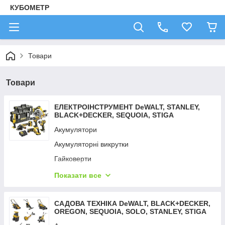
КУБОМЕТР
Товари
Товари
ЕЛЕКТРОІНСТРУМЕНТ DeWALT, STANLEY,
BLACK+DECKER, SEQUOIA, STIGA
Акумулятори
Акумуляторні викрутки
Гайковерти
Дрилі — шурупокрути
Показати все
Детектори неоднорідностей
Детектори тепла
САДОВА ТЕХНІКА DeWALT, BLACK+DECKER,
OREGON, SEQUOIA, SOLO, STANLEY, STIGA
Зарядні пристрої