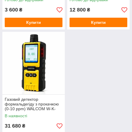
3 600
12 800
₴
₴
Купити
Купити
Газовий детектор
формальдегіду з прокачкою
(0-10 ppm) WALCOM W-K-
600 (CH2O)
В наявності
31 680
₴