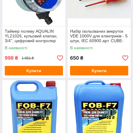
Зарядні станції
Метеостанції
Колориметри (вимірювачі кольору)
Товщиноміри
Таймер поливу AQUALIN
Набір ізольованих викруток
YL21026, кульовий клапан,
VDE 1000V для електриків - 5
Вимірювання відстані і розмірів
3/4", цифровий контролер
штук, IEC 60900 арт. CUBE-
Термологери
подачі води
1000/5
В наявності
В наявності
Аксесуари для кухні
998
650
₴
₴
1 051 ₴
Термогігрометри (RH)
Купити
Тестери електромагнітних полів (НЧ, ВЧ)
Купити
Курвіметри
Вологоміри зерна
Телеметрія, ендоскопи, бороскопи
Контроль вібрацій
Ручні принтери (маркіратори)
PH-електроди