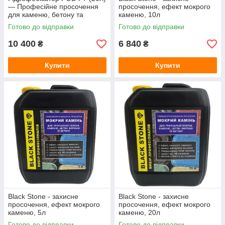
— Професійне просочення
просочення, ефект мокрого
для каменю, бетону та
каменю, 10л
тротуарної плитки (захист від
Готово до відправки
Готово до відправки
висолів)
10 400
6 840
₴
₴
Купити
Купити
Black Stone - захисне
Black Stone - захисне
просочення, ефект мокрого
просочення, ефект мокрого
каменю, 5л
каменю, 20л
Готово до відправки
Готово до відправки