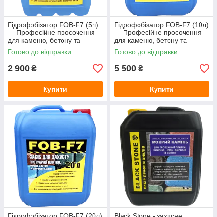
Гідрофобізатор FOB-F7 (5л)
Гідрофобізатор FOB-F7 (10л)
— Професійне просочення
— Професійне просочення
для каменю, бетону та
для каменю, бетону та
тротуарної плитки (захист від
тротуарної плитки (захист від
Готово до відправки
Готово до відправки
висолів)
висолів)
2 900
5 500
₴
₴
Купити
Купити
Гідрофобізатор FOB-F7 (20л)
Black Stone - захисне