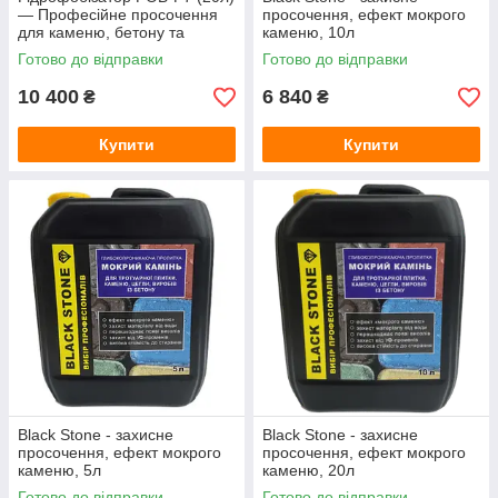
— Професійне просочення
просочення, ефект мокрого
для каменю, бетону та
каменю, 10л
тротуарної плитки (захист від
Готово до відправки
Готово до відправки
висолів)
10 400
6 840
₴
₴
Купити
Купити
Black Stone - захисне
Black Stone - захисне
просочення, ефект мокрого
просочення, ефект мокрого
каменю, 5л
каменю, 20л
Готово до відправки
Готово до відправки