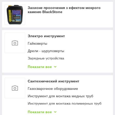
Термогігрометри (RH)
Захисне просочення з ефектом мокрого
Вологоміри деревини
каменю BlackStone
Вологоміри
Дощоміри
NPK, елементний склад ґрунту
Электро инструмент
Температура ґрунту
Гайковерты
Вологість ґрунту
Дрели - шуруповерты
Люмінометр
Зарядные устройства
Мікроскопи
Наборы электроинструментов
Показати все
Мутноміри (каламутноміри)
Пилы
Фотоколориметри
Пистолеты гвоздозабивные и скобозабивные
Сантехнический инструмент
Хлорометри
Пылесосы
Газосварочное оборудование
Індикаторний папір, тести для експрес-аналізу
Шлифмашины
Инструмент для монтажа медных труб
Рефрактометри
Шуруповерты
Инструмент для монтажа полимерных труб
Тестери електричного обладнання
Инструмент для монтажа стальных труб
Показати все