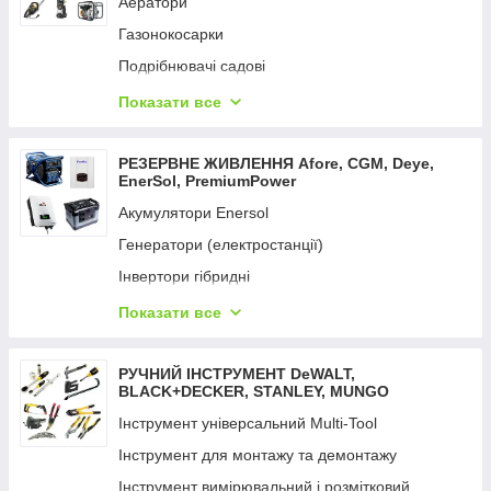
Аератори
Вимірювальні інструменти
Газонокосарки
Фарбопульти
Подрібнювачі садові
Відбійні молотки
Кущорізи та ножиці
Показати все
Мультифункційний інструмент
Коси та тримери
Набори електроінструментів
Мийки високого тиску
РЕЗЕРВНЕ ЖИВЛЕННЯ Aforе, CGM, Deye,
Перфоратори
EnerSol, PremiumPower
Мотопомпи
Пили
Акумулятори Enersol
Насоси поверхневі
Пістолети цвяхозабивні та скобозабивні
Генератори (електростанції)
Насоси заглибні
Пістолети гарячого повітря
Інвертори гібридні
Опрыскиватели
Пістолет для змащення й ущільнення
Портативний зарядний пристрій
Показати все
Обладнання для поливання UNIFLEX
Пістолети заклепувальні
Сонячна панель
Пили ланцюгові
Пістолети клейові
Сетевые удлинители
РУЧНИЙ ІНСТРУМЕНТ DeWALT,
Підмітальні машини
BLACK+DECKER, STANLEY, MUNGO
Підіймач вакуумний
Пилососи садові
Інструмент універсальний Multi-Tool
Пилососи
Райдери
Інструмент для монтажу та демонтажу
Радіоприймачі промислові
Розкидачі добрив
Інструмент вимірювальний і розмітковий