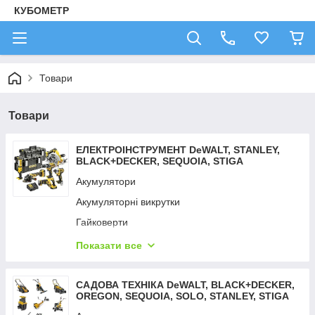
КУБОМЕТР
Товари
Товари
ЕЛЕКТРОІНСТРУМЕНТ DeWALT, STANLEY,
BLACK+DECKER, SEQUOIA, STIGA
Акумулятори
Акумуляторні викрутки
Гайковерти
Дрилі — шурупокрути
Показати все
Детектори неоднорідностей
Детектори тепла
САДОВА ТЕХНІКА DeWALT, BLACK+DECKER,
OREGON, SEQUOIA, SOLO, STANLEY, STIGA
Зарядні пристрої