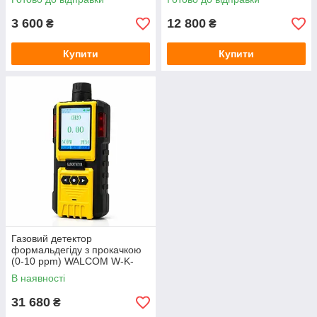
3 600
12 800
₴
₴
Купити
Купити
Газовий детектор
формальдегіду з прокачкою
(0-10 ppm) WALCOM W-K-
600 (CH2O)
В наявності
31 680
₴