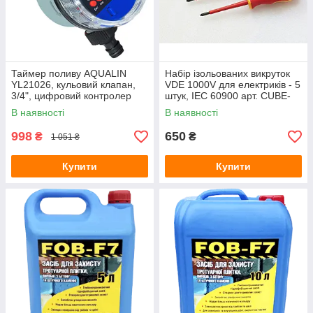
Зарядні станції
Метеостанції
Колориметри (вимірювачі кольору)
Товщиноміри
Таймер поливу AQUALIN
Набір ізольованих викруток
YL21026, кульовий клапан,
VDE 1000V для електриків - 5
Вимірювання відстані і розмірів
3/4", цифровий контролер
штук, IEC 60900 арт. CUBE-
Термологери
подачі води
1000/5
В наявності
В наявності
Аксесуари для кухні
998
650
₴
₴
1 051 ₴
Термогігрометри (RH)
Купити
Тестери електромагнітних полів (НЧ, ВЧ)
Купити
Курвіметри
Вологоміри зерна
Телеметрія, ендоскопи, бороскопи
Контроль вібрацій
Ручні принтери (маркіратори)
PH-електроди