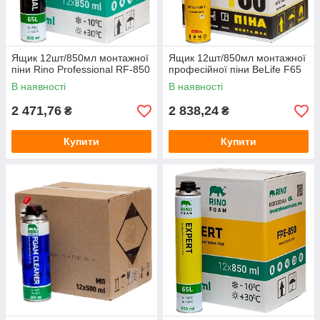
Ящик 12шт/850мл монтажної
Ящик 12шт/850мл монтажної
піни Rino Professional RF-850
професійної піни BeLife F65
В наявності
В наявності
2 471,76
2 838,24
₴
₴
Купити
Купити