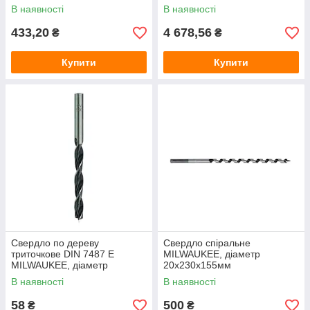
мл (PFR-B1)
В наявності
В наявності
433,20
4 678,56
₴
₴
Купити
Купити
Свердло по дереву
Свердло спіральне
триточкове DIN 7487 E
MILWAUKEE, діаметр
MILWAUKEE, діаметр
20х230х155мм
9х125х80мм
В наявності
В наявності
58
500
₴
₴