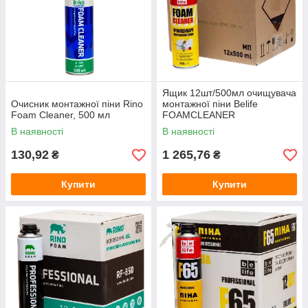
Ящик 12шт/500мл очищувача
Очисник монтажної піни Rino
монтажної піни Belife
Foam Cleaner, 500 мл
FOAMCLEАNER
В наявності
В наявності
130,92
1 265,76
₴
₴
Купити
Купити