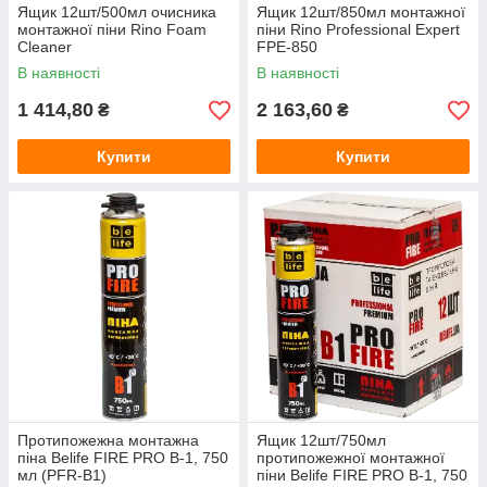
Ящик 12шт/500мл очисника
Ящик 12шт/850мл монтажної
монтажної піни Rino Foam
піни Rino Professional Expert
Cleaner
FPE-850
В наявності
В наявності
1 414,80
2 163,60
₴
₴
Купити
Купити
Протипожежна монтажна
Ящик 12шт/750мл
піна Belife FIRE PRO B-1, 750
протипожежної монтажної
мл (PFR-B1)
піни Belife FIRE PRO B-1, 750