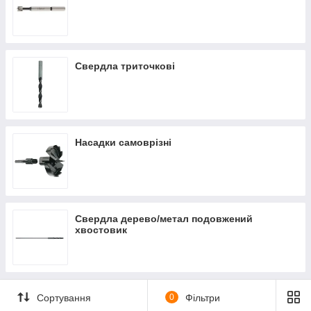
Свердла триточкові
Насадки самоврізні
Свердла дерево/метал подовжений
хвостовик
Сортування
0
Фільтри