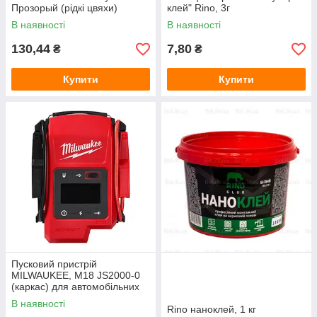
Прозорый (рідкі цвяхи)
клей" Rino, 3г
В наявності
В наявності
130,44
7,80
₴
₴
Купити
Купити
Пусковий пристрій
MILWAUKEE, M18 JS2000-0
(каркас) для автомобільних
акумуляторів 12В
В наявності
Rino наноклей, 1 кг