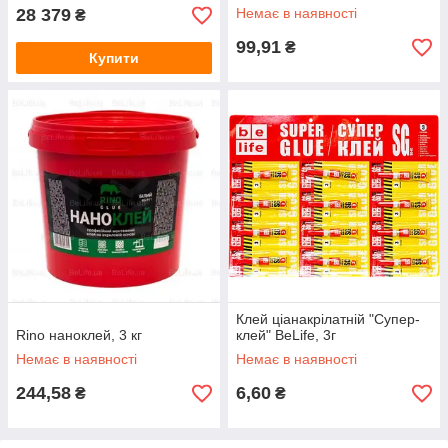
28 379
Немає в наявності
₴
99,91
₴
Купити
Клей ціанакрілатній "Супер-
Rino наноклей, 3 кг
клей" BeLife, 3г
Немає в наявності
Немає в наявності
244,58
6,60
₴
₴